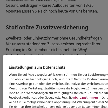
Gesundheitsfragen - Kurze Aufbauzeiten von 18-36
Monaten Lassen Sie sich noch heute von uns beraten.
Stationäre Zusatzversicherung
Zweibett- oder Einbettzimmer ohne Gesundheitsfragen
Mit unserer stationären Zusatzversicherung steht Ihrer
Erholung im Krankenhaus nichts mehr im Weg! -
Einbett- oder Zweibettzimmer (ohne Chefärztl.
Behandlung) - Freie Wahl des Krankenhauses - Keine
Gesundheitsfragen Lassen Sie sich noch heute von uns
Einstellungen zum Datenschutz
beraten!
Wenn Sie auf "Alle akzeptieren" klicken, stimmen Sie der Speicherung 
und ähnlichen Technologien (Tools) auf Ihrem Gerät zu. Dadurch ermö
eine zuverlässige Funktion der Website, die Analyse der Websitenutzun
Auslandsreise
Messung von Marketingaktivitäten sowie die Möglichkeit, Ihnen persona
Inhalte und Werbeanzeigen zur Verfügung zu stellen, z.B. durch die N
Facebook Audiences oder Google Ads. Falls Sie
nicht zustimmen
möchten
Absicherung für Ihre Reise Entspannen Sie sich und
keine für Sie maßgeschneiderte Anpassung und Werbung auf dieser Se
genießen Sie Ihre Reise in vollen Zügen mit unserer
Sie können Ihre Entscheidungen jederzeit über den Button "Tool-Eins