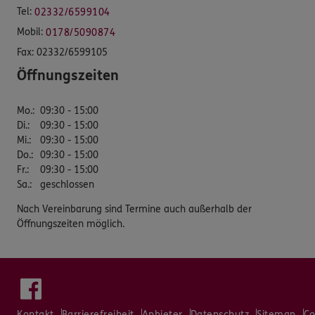
Tel:
02332/6599104
Mobil:
0178/5090874
Fax:
02332/6599105
Öffnungszeiten
Mo.
:
09:30 - 15:00
Di.
:
09:30 - 15:00
Mi.
:
09:30 - 15:00
Do.
:
09:30 - 15:00
Fr.
:
09:30 - 15:00
Sa.
:
geschlossen
Nach Vereinbarung sind Termine auch außerhalb der
Öffnungszeiten möglich.
Kontakt
Barrierefreiheit
Anbieter
Datenschutz
Sitemap
Co