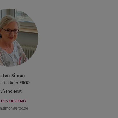
rsten
Simon
tständiger ERGO
ußendienst
0157/38183607
en.simon@ergo.de