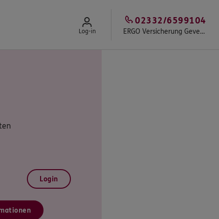
02332/6599104
ERGO Versicherung Gevelsberg - A. Axmann und Kollegen
Log-in
ten
Login
mationen