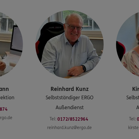
ann
Reinhard
Kunz
Ki
rektion
Selbstständiger ERGO
Selbs
Außendienst
A
874
rgo.de
Tel:
Tel:
0172/8522964
reinhard.kunz@ergo.de
kirst