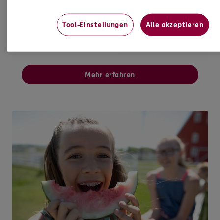
Wüstenrot als starkem Partner gut aufgehoben.
Gemeinsam finden wir das beste
Tool-Einstellungen
Alle akzeptieren
Finanzierungsangebot - ganz transparent und zu
Top-Konditionen.
Mehr erfahren