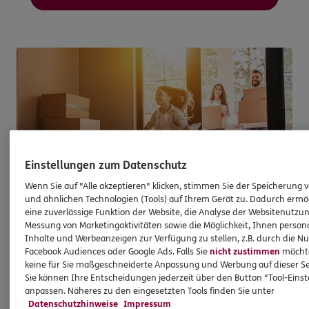
Einstellungen zum Datenschutz
Wenn Sie auf "Alle akzeptieren" klicken, stimmen Sie der Speicherung 
und ähnlichen Technologien (Tools) auf Ihrem Gerät zu. Dadurch ermö
eine zuverlässige Funktion der Website, die Analyse der Websitenutzun
Messung von Marketingaktivitäten sowie die Möglichkeit, Ihnen persona
Immobilienfinanzierung
Inhalte und Werbeanzeigen zur Verfügung zu stellen, z.B. durch die N
Facebook Audiences oder Google Ads. Falls Sie
nicht zustimmen
möchten
So werden Wohnträume Wirklichkeit
keine für Sie maßgeschneiderte Anpassung und Werbung auf dieser Se
Sie können Ihre Entscheidungen jederzeit über den Button "Tool-Eins
Ganz egal, ob Sie kaufen, bauen oder
anpassen. Näheres zu den eingesetzten Tools finden Sie unter
modernisieren möchten - bei uns sind Sie mit
Datenschutzhinweise
Impressum