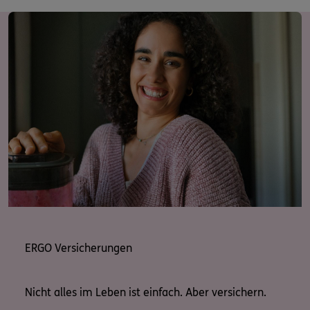
weiter. In welchen Bereichen wir Sie gerne beraten:
* Auto-Schutz­brief
* Betriebs- und Berufs­haft­pflicht
* Cyber­ver­si­che­rung
* D&O Ver­si­che­rung
* Haus­rat­ver­si­che­rung mit Ele­men­tar- / Natur­ge­fah­ren­
bau­stein sowie dem Baustein grobe Fahrlässigkeit
* Haus­rat­ver­si­che­rung ohne Ele­men­tar- / Natur­ge­fah­
ren­bau­stein sowie dem Baustein grobe Fahrlässigkeit
* Kas­ko­ver­si­che­run­gen (Teilkaskoversicherung und
Vollkaskoversicherung)
* Kfz-Haft­pflicht­ver­si­che­rung
* Pri­vate Haft­pflicht­ver­si­che­rung inkl.
Neuwertentschädigung und KFZ-Plus Baustein
ERGO Versicherungen
* Pri­vate Unfall­ver­si­che­rung
* Rechts­schutz­ver­si­che­rung inkl. Spezial-Straf-
Rechtsschutz
Nicht alles im Leben ist einfach. Aber versichern.
* Sach­ver­si­che­rung (Indus­trie/Gewerbe) inkl.