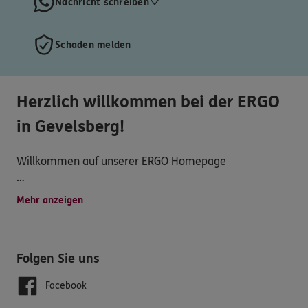
Nachricht schreiben
Schaden melden
Herzlich willkommen bei der ERGO
in Gevelsberg!
Willkommen auf unserer ERGO Homepage
Qualifizierte, vertrauensvolle und transparente
Mehr anzeigen
Dienstleistungen, attraktive Versicherungsprodukte,
persönliche Beratung- und Betreuung, schnelle
Schadensregulierung und vielseitiger Service werden
Folgen Sie uns
hier groß geschrieben.
Facebook
Deshalb entwickeln wir unser Angebot für Sie immer