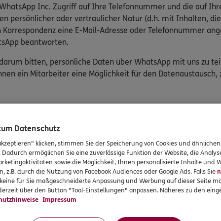
 WhatsApp Inc. Zugriff auf Ihre Telefonnummer und die auf Ih
n persönlicher oder vertraulicher Natur (d.h. mit Inhalten, 
ren Korrespondenz eine E-Mail-Adresse oder Telefonnummer an
atsApp beantworten.
 darum bitten, persönliche Daten über WhatsApp mit uns zu teile
hnen ein Mitarbeiter eine Möglichkeit für den Datenaustausch, z
 zum Datenschutz
akzeptieren" klicken, stimmen Sie der Speicherung von Cookies und ähnlichen
rvices
Das könnte Sie auch int
. Dadurch ermöglichen Sie eine zuverlässige Funktion der Website, die Analy
rketingaktivitäten sowie die Möglichkeit, Ihnen personalisierte Inhalte und
n, z.B. durch die Nutzung von Facebook Audiences oder Google Ads. Falls Sie
n
en
Unsere Agentur
r keine für Sie maßgeschneiderte Anpassung und Werbung auf dieser Seite mö
en
erzeit über den Button "Tool-Einstellungen" anpassen. Näheres zu den einge
hutzhinweise
Impressum
formationen
gsvereinbarung