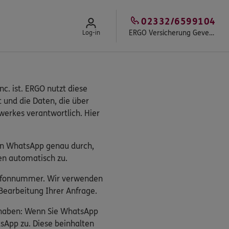
02332/6599104
ERGO Versicherung Gevelsberg - A. Axmann und Kollegen
Log-in
c. ist. ERGO nutzt diese
t und die Daten, die über
erkes verantwortlich. Hier
on WhatsApp genau durch,
en automatisch zu.
elefonnummer. Wir verwenden
earbeitung Ihrer Anfrage.
s haben: Wenn Sie WhatsApp
sApp zu. Diese beinhalten