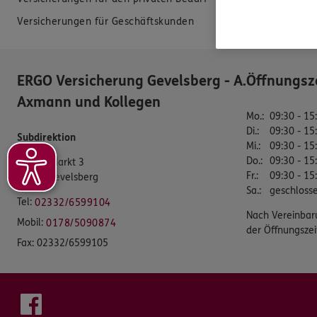
Versicherungen für Geschäftskunden
Datenverarbei
ERGO Versicherung Gevelsberg - A.
Öffnungsz
Axmann und Kollegen
Mo.
:
09:30 - 15
Di.
:
09:30 - 15
Subdirektion
Mi.
:
09:30 - 15
Do.
:
09:30 - 15
Großer Markt 3
Fr.
:
09:30 - 15
58285 Gevelsberg
Sa.
:
geschloss
Tel:
02332/6599104
Nach Vereinbar
Mobil:
0178/5090874
der Öffnungszei
Fax:
02332/6599105