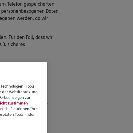
rem Telefon gespeicherten
die personenbezogenen Daten
gegeben werden, da wir
n. Für den Fall, dass wir
.B. sicheres
 Technologien (Tools)
eressieren
se der Websitenutzung,
 Werbeanzeigen zur
icht zustimmen
Standorte
glich. Sie können Ihre
setzten Tools finden